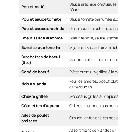
Sauce arachide onctueuse, Afrique
Poulet mafé
l’Ouest
Poulet sauce tomate
Sauce tomate parfumée aux épice
Poulet sauce arachide
Riche sauce arachide, classique afr
Boeuf sauce arachide
Boeuf tendre, sauce arachide épic
Boeuf sauce tomate
Mijoté en sauce tomate riche aux é
Brochettes de boeuf
Marinées et grillées au charbon
(5pc)
Carré de boeuf
Pièce premium grillée à la perfecti
Feuilles amères, boeuf, plat nationa
Ndolè viande
camerounais
Chèvre grillée
Morceaux grillés aux épices africai
Côtelettes d’agneau
Grillées, marinées aux herbes et ép
Ailes de poulet
Croustillantes et juteuses au feu d
braisées
Assortiment de viandes grillées au