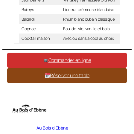
Jack Daniel’s
Whiskey Tennessee Old No.7
Baileys
Liqueur crémeuse irlandaise
Bacardi
Rhum blanc cubain classique
Cognac
Eau-de-vie, vanille et bois
Cocktail maison
Avec ou sans alcool au choix
Commander en ligne
Réserver une table
Au Bois d'Ebène