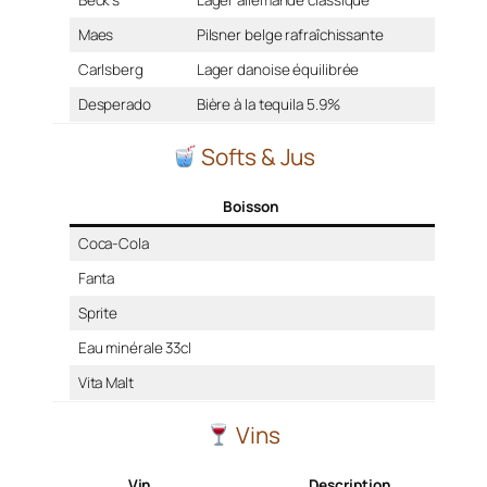
Beck’s
Lager allemande classique
Maes
Pilsner belge rafraîchissante
Carlsberg
Lager danoise équilibrée
Desperado
Bière à la tequila 5.9%
Softs & Jus
Boisson
Coca-Cola
3 €
Fanta
3 €
Sprite
3 €
Eau minérale 33cl
2 €
Vita Malt
3,50 €
Vins
Vin
Description