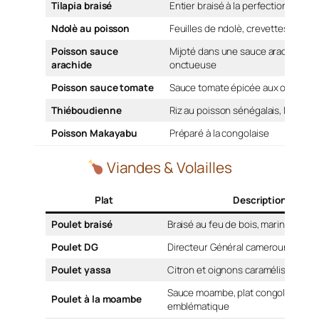
Tilapia braisé
Entier braisé à la perfection
Ndolè au poisson
Feuilles de ndolè, crevettes et poi
Poisson sauce
Mijoté dans une sauce arachide
arachide
onctueuse
Poisson sauce tomate
Sauce tomate épicée aux oignons
Thiéboudienne
Riz au poisson sénégalais, légume
Poisson Makayabu
Préparé à la congolaise
Viandes & Volailles
Plat
Description
Poulet braisé
Braisé au feu de bois, mariné aux é
Poulet DG
Directeur Général camerounais, l
Poulet yassa
Citron et oignons caramélisés, sén
Sauce moambe, plat congolais
Poulet à la moambe
emblématique