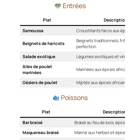
Entrées
Plat
Description
Samoussa
Croustillants farcis aux épices afr
Beignets traditionnels, frits à la
Beignets de haricots
perfection
Salade exotique
Légumes exotiques et vinaigrett
Ailes de poulet
Marinées aux épices africaines
marinées
Gésiers de poulet
Mijotés aux épices africaines
Poissons
Plat
Description
Bar braisé
Braisé au feu de bois, épices afric
Maquereau braisé
Mariné aux herbes et épices