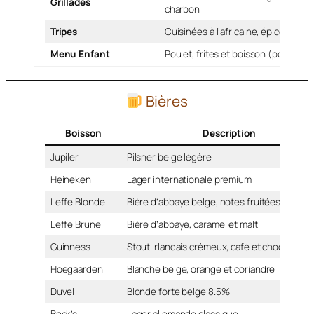
Grillades
charbon
Tripes
Cuisinées à l’africaine, épices et a
Menu Enfant
Poulet, frites et boisson (portion e
Bières
Boisson
Description
Jupiler
Pilsner belge légère
Heineken
Lager internationale premium
Leffe Blonde
Bière d’abbaye belge, notes fruitées
Leffe Brune
Bière d’abbaye, caramel et malt
Guinness
Stout irlandais crémeux, café et chocolat
Hoegaarden
Blanche belge, orange et coriandre
Duvel
Blonde forte belge 8.5%