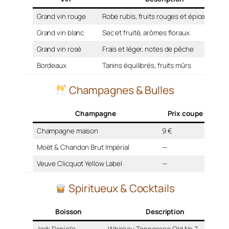
Grand vin rouge
Robe rubis, fruits rouges et épices
Grand vin blanc
Sec et fruité, arômes floraux
Grand vin rosé
Frais et léger, notes de pêche
Bordeaux
Tanins équilibrés, fruits mûrs
Champagnes & Bulles
Champagne
Prix coupe
P
Champagne maison
9 €
—
Moët & Chandon Brut Impérial
—
80 
Veuve Clicquot Yellow Label
—
90 
Spiritueux & Cocktails
Boisson
Description