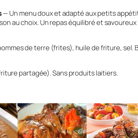
f
s
— Un menu doux et adapté aux petits appétits
a
son au choix. Un repas équilibré et savoureux
n
t
mmes de terre (frites), huile de friture, sel. B
friture partagée). Sans produits laitiers.