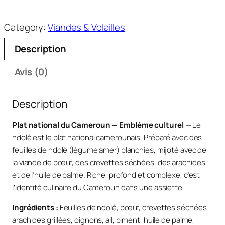
a
n
Category:
Viandes & Volailles
t
i
Description
t
é
Avis (0)
d
e
Description
N
d
Plat national du Cameroun — Emblème culturel
— Le
o
ndolè est le plat national camerounais. Préparé avec des
l
feuilles de ndolè (légume amer) blanchies, mijoté avec de
è
la viande de bœuf, des crevettes séchées, des arachides
v
et de l’huile de palme. Riche, profond et complexe, c’est
i
l’identité culinaire du Cameroun dans une assiette.
a
n
Ingrédients :
Feuilles de ndolè, bœuf, crevettes séchées,
d
arachides grillées, oignons, ail, piment, huile de palme,