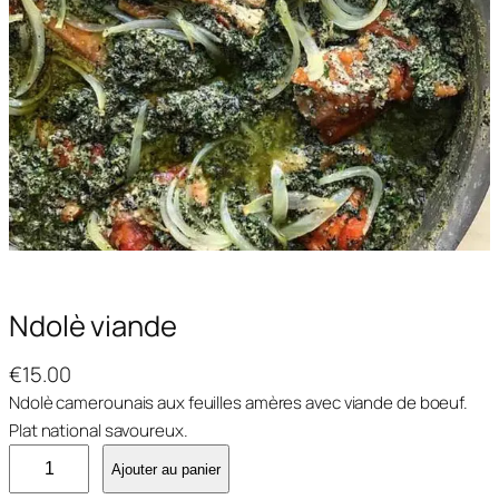
Ndolè viande
€
15.00
Ndolè camerounais aux feuilles amères avec viande de boeuf.
Plat national savoureux.
q
Ajouter au panier
u