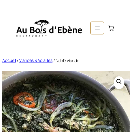
er au
ntenu
Accueil
/
Viandes & Volailles
/ Ndolè viande