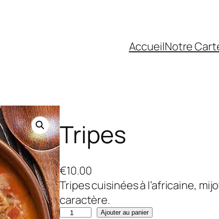
Accueil
Notre Cart
Tripes
€
10.00
Tripes cuisinées à l’africaine, mi
caractère.
q
Ajouter au panier