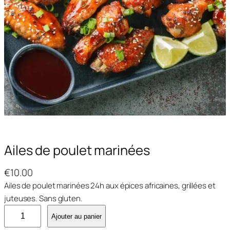
Ailes de poulet marinées
€
10.00
Ailes de poulet marinées 24h aux épices africaines, grillées et
juteuses. Sans gluten.
q
Ajouter au panier
u