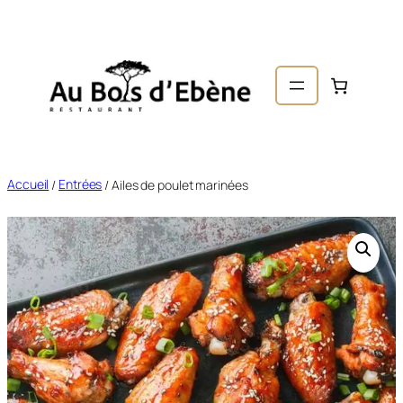
er au
ntenu
Accueil
/
Entrées
/ Ailes de poulet marinées