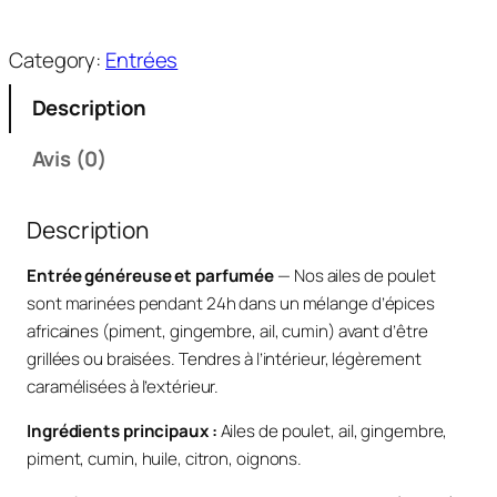
a
n
Category:
Entrées
t
i
Description
t
é
Avis (0)
d
e
Description
A
i
Entrée généreuse et parfumée
— Nos ailes de poulet
l
sont marinées pendant 24h dans un mélange d’épices
e
africaines (piment, gingembre, ail, cumin) avant d’être
s
grillées ou braisées. Tendres à l’intérieur, légèrement
d
caramélisées à l’extérieur.
e
p
Ingrédients principaux :
Ailes de poulet, ail, gingembre,
o
piment, cumin, huile, citron, oignons.
u