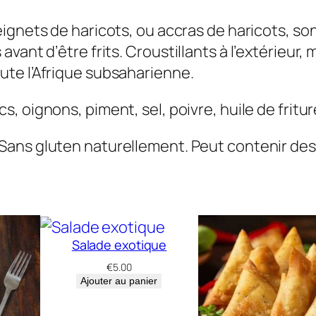
t
ignets de haricots, ou accras de haricots, so
s
ant d’être frits. Croustillants à l’extérieur, m
d
te l’Afrique subsaharienne.
e
h
s, oignons, piment, sel, poivre, huile de fritur
a
r
ans gluten naturellement. Peut contenir des 
i
c
o
t
Salade exotique
s
€
5.00
Ajouter au panier