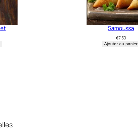
let
Samoussa
€
7.50
Ajouter au panier
elles