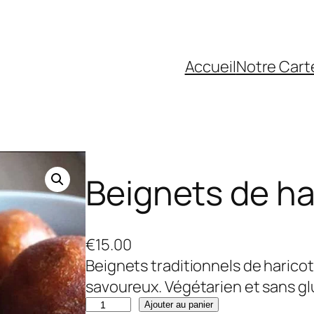
Accueil
Notre Cart
Beignets de ha
€
15.00
Beignets traditionnels de haricots
savoureux. Végétarien et sans gl
q
Ajouter au panier