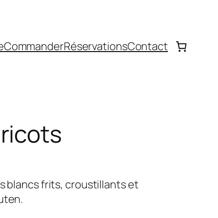
e
Commander
Réservations
Contact
ricots
 blancs frits, croustillants et
uten.