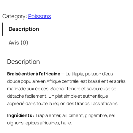
a
n
Category:
Poissons
t
i
Description
t
é
Avis (0)
d
e
Description
T
i
Braisé entier à l’africaine
— Le tilapia, poisson d’eau
l
douce populaire en Afrique centrale, est braisé entier après
a
marinade aux épices. Sa chair tendre et savoureuse se
p
détache facilement. Un plat simple et authentique
i
apprécié dans toute la région des Grands Lacs africains.
a
b
Ingrédients :
Tilapia entier, ail, piment, gingembre, sel,
r
oignons, épices africaines, huile.
a