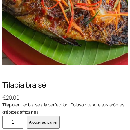
Tilapia braisé
€
20.00
Tilapia entier braisé à la perfection. Poisson tendre aux arômes
d’épices africaines.
q
Ajouter au panier
u