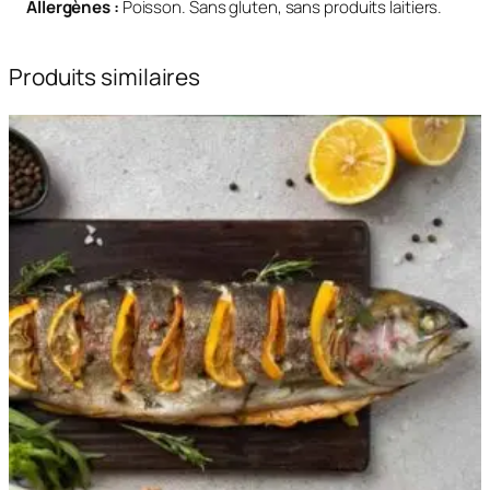
Allergènes :
Poisson. Sans gluten, sans produits laitiers.
i
s
é
Produits similaires